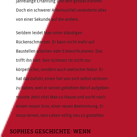
jahrelange Erfahrung und sein großes Können.
Doch ein schwerer Arbeitsunfall veränderte alles
von einer Sekunde auf die andere.
Seitdem leidet Max unter ständigen
Rückenschmerzen. Er kann nicht mehr auf
Baustellen arbeiten oder Entwürfe planen. Das
trifft ihn hart. Sein Schmerz ist nicht nur
körperlicher, sondern auch seelischer Natur. Er
hat das Gefühl, einen Teil von sich selbst verloren
zu haben, weil er seinen geliebten Beruf aufgeben
musste. Jetzt sitzt Max zu Hause und sucht nach
einem neuen Sinn, einer neuen Bestimmung. Er
muss lernen, sein Leben völlig neu zu gestalten.
SOPHIES GESCHICHTE: WENN