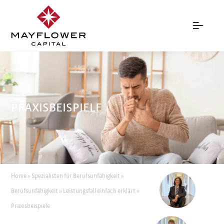
PRAXISBEISPIELE
Home
»
Spezialisten für Berufsunfähigkeit
»
Berufsunfähigkeit
»
Leistungsfall einfach erklärt
»
Praxisbeispiele