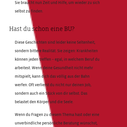
Sie braucht nun Zeit und Hilfe, um wieder zu sich
selbst zu finden.
Hast du schon eine BU?
Diese Geschichten sind leider keine Seltenheit,
sondern bittere Realität. Sie zeigen: Krankheiten
können jeden treffen – egal, in welchem Beruf du
arbeitest. Wenn deine Gesundheit nicht mehr
mitspielt, kann dich das völlig aus der Bahn
werfen. Oft verlierst du nicht nur deinen Job,
sondern auch ein Stück von dir selbst. Das
belastet den Körper und die Seele.
Wenn du Fragen zu diesem Thema hast oder eine
unverbindliche persönliche Beratung wünschst,