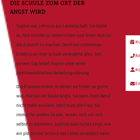
DIE SCHULE ZUM ORT DER
ANGST WIRD
Sophie war Lehrerin aus Leidenschaft. Sie liebte
es, ihre Schüler zu unterrichten und ihnen Mut für
Ku
die Zukunft zu machen. Doch ein schlimmes
Erlebnis an ihrer Schule veränderte alles. Seit
An
diesem Tag leidet Sophie unter einer
Ko
posttraumatischen Belastungsstörung.
Em
Die Klassenzimmer, in denen sie früher so gerne
war, machen ihr heute Angst. Sie kann ihren Beruf
nicht mehr ausüben. Jetzt muss die Frau, die
immer für andere da war, lernen, sich um sich
selbst zu kümmern. Sophies Geschichte zeigt, wie
ein plötzlicher Schock das Leben verändern kann.