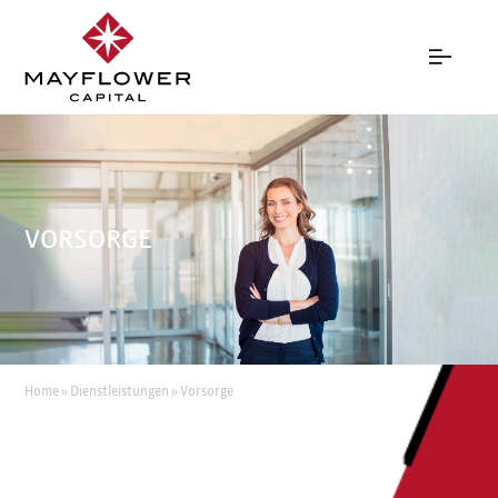
VORSORGE
Home
»
Dienstleistungen
»
Vorsorge