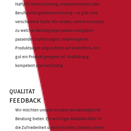
Haftpflichtversicherung, Investmentfonds oder
Berufsunfähigkeitsversicherung – es gibt viele
verschiedene Tarife. Wir wissen, welche Konzepte
zu welcher Berufsgruppe passen und geben
passende Empfehlungen. Unsere eigenen
Produktsiegel zeigen Ihnen auf einen Blick, wie
gut ein Produkt geeignet ist. Unabhängig,
kompetent und nachhaltig.
QUALITÄT
FEEDBACK
Wir möchten unseren Kunden die bestmögliche
Beratung bieten. Ein wichtiger Maßstab dafür ist
die Zufriedenheit unserer Kunden. Deshalb lassen