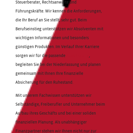
Steuerberater, Rechtsanwälte und
Führungskräfte. Wir kennen die Anforderungen,
die Ihr Beruf an Sie stellt, sehr gut. Beim
Berufseinstieg unterstützen wir Absolventen mit
wichtigen Informationen und besonders
günstigen Produkten. Im Verlauf Ihrer Karriere
sorgen wir für die passende
Absicherung
,
begleiten Sie bei der Niederlassung und planen
gemeinsam mit Ihnen Ihre finanzielle
Absicherung für den Ruhestand.
Mit unserem Fachwissen unterstützen wir
Selbständige, Freiberufler und Unternehmer beim
Aufbau ihres Geschäfts und bei einer soliden
finanziellen Planung. Als unabhängiger
Finanzpartner stehen wir Ihnen nicht nur zur