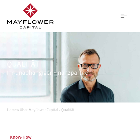
QUALITÄT
Ihr unabhängiger Finanzpartner
Home
»
Über Mayflower Capital
»
Qualität
Know-How