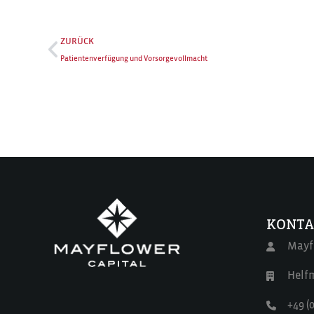
ZURÜCK
Patientenverfügung und Vorsorgevollmacht
KONTA
Mayf
Helfm
+49 (0