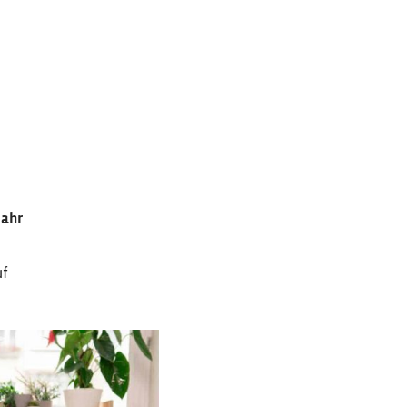
Jahr
uf