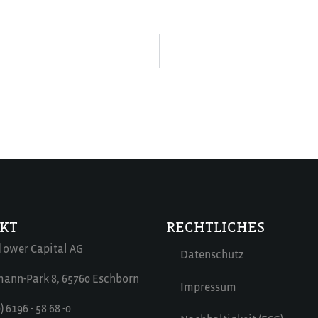
KT
RECHTLICHES
lower Capital AG
Datenschutz
ann-Park 8, 65760 Eschborn
Impressum
) 6196 - 58 68 -0