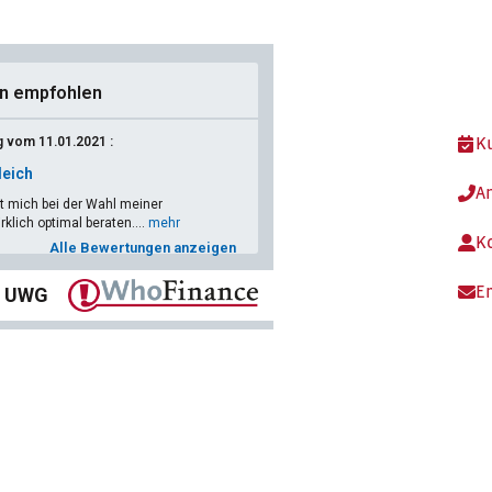
n empfohlen
 vom 11.01.2021 :
K
leich
A
t mich bei der Wahl meiner
klich optimal beraten....
mehr
K
Alle Bewertungen anzeigen
3 UWG
E