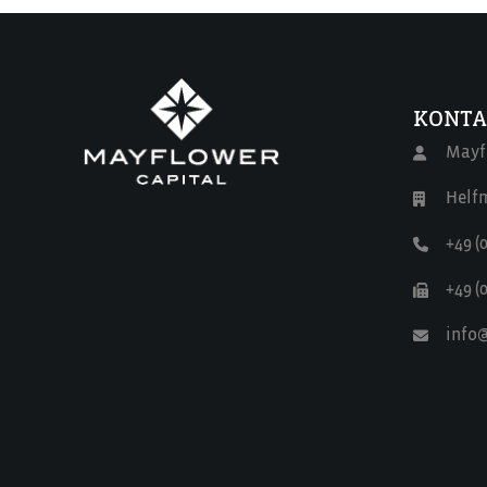
KONTA
Mayf
Helfm
+49 (0
+49 (0
info