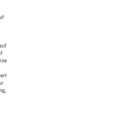
s
uf
auf
uf
eine
ert
ur
ng,