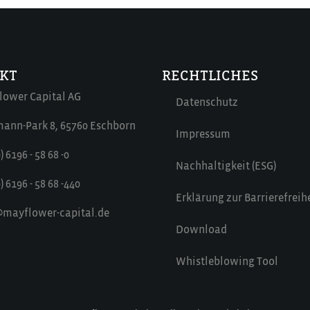
KT
RECHTLICHES
lower Capital AG
Datenschutz
ann-Park 8, 65760 Eschborn
Impressum
) 6196 - 58 68 -0
Nachhaltigkeit (ESG)
) 6196 - 58 68 -440
Erklärung zur Barrierefreih
@mayflower-capital.de
Download
Whistleblowing Tool