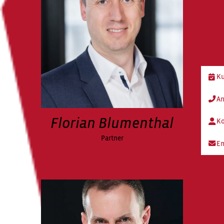
Ku
An
Florian Blumenthal
Ko
Partner
Em