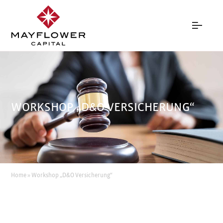
WORKSHOP „D&O VERSICHERUNG“
Home
»
Workshop „D&O Versicherung“