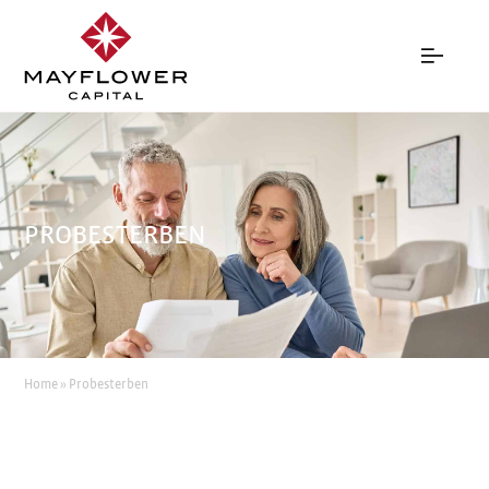
PROBESTERBEN
Home
»
Probesterben