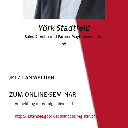
Yörk Stadtfeld
Sales Director und Partner Mayflower Capital
AG
JETZT ANMELDEN
ZUM ONLINE-SEMINAR
Anmeldung unter folgendem Link:
https://attendee.gotowebinar.com/register/272014161972891144