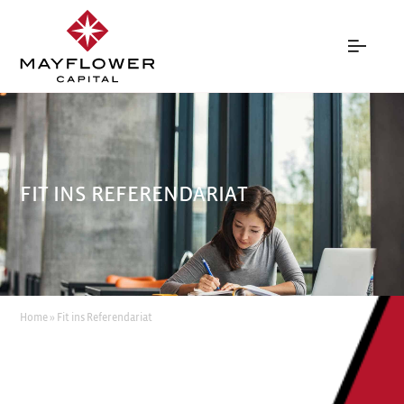
FIT INS REFERENDARIAT
Home
»
Fit ins Referendariat