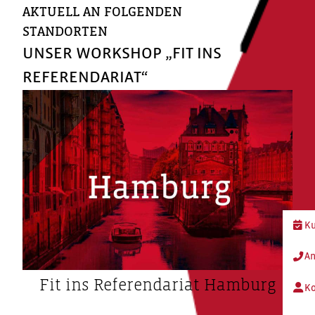
AKTUELL AN FOLGENDEN
STANDORTEN
UNSER WORKSHOP „FIT INS
REFERENDARIAT“
Ku
An
Fit ins Referendariat Hamburg
Ko